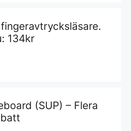
ingeravtrycksläsare.
u: 134kr
board (SUP) – Flera
batt