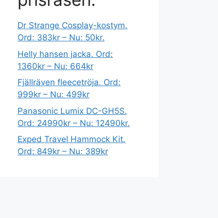
Dr Strange Cosplay-kostym.
Ord: 383kr – Nu: 50kr.
Helly hansen jacka. Ord:
1360kr – Nu: 664kr
Fjällräven fleecetröja. Ord:
999kr – Nu: 499kr
Panasonic Lumix DC-GH5S.
Ord: 24990kr – Nu: 12490kr.
Exped Travel Hammock Kit.
Ord: 849kr – Nu: 389kr